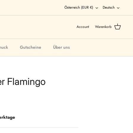
Währung
Sprach
Österreich (EUR €)
Deutsch
Account
Warenkorb
muck
Gutscheine
Über uns
er Flamingo
erktage