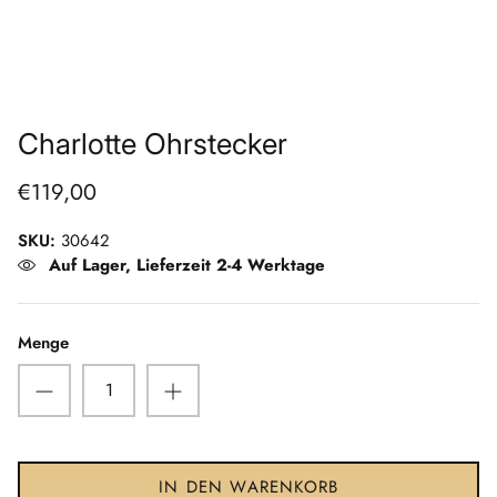
Team
Videos
Wertvolles Wissen
Charlotte Ohrstecker
€119,00
SKU:
30642
Auf Lager, Lieferzeit 2-4 Werktage
Menge
IN DEN WARENKORB